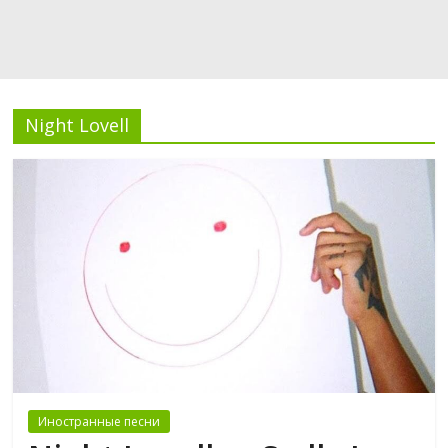
Night Lovell
Иностранные песни