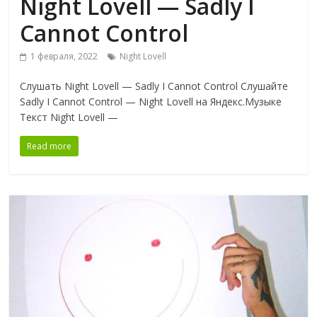
Night Lovell — Sadly I
Cannot Control
1 февраля, 2022
Night Lovell
Слушать Night Lovell — Sadly I Cannot Control Слушайте
Sadly I Cannot Control — Night Lovell на Яндекс.Музыке
Текст Night Lovell —
Read more