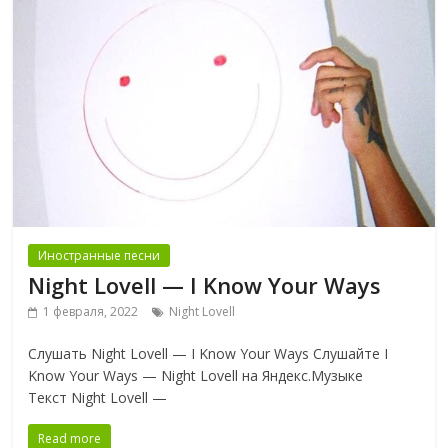
Иностранные песни
Night Lovell — I Know Your Ways
1 февраля, 2022
Night Lovell
Слушать Night Lovell — I Know Your Ways Слушайте I
Know Your Ways — Night Lovell на Яндекс.Музыке
Текст Night Lovell —
Read more