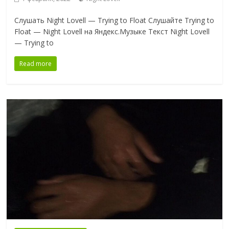
Слушать Night Lovell — Trying to Float Слушайте Trying to
Float — Night Lovell на Яндекс.Музыке Текст Night Lovell
— Trying to
Read more