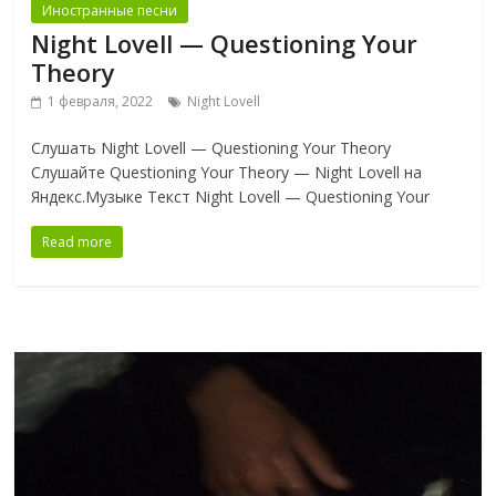
Иностранные песни
Night Lovell — Questioning Your
Theory
1 февраля, 2022
Night Lovell
Слушать Night Lovell — Questioning Your Theory
Слушайте Questioning Your Theory — Night Lovell на
Яндекс.Музыке Текст Night Lovell — Questioning Your
Read more