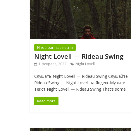
Иностранные песни
Night Lovell — Rideau Swing
1 февраля, 2022
Night Lovell
Слушать Night Lovell — Rideau Swing Слушайте
Rideau Swing — Night Lovell на Яндекс.Музыке
Текст Night Lovell — Rideau Swing That’s some
Read more