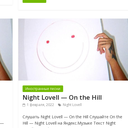
Иностранные песни
Night Lovell — On the Hill
1 февраля, 2022
Night Lovell
Слушать Night Lovell — On the Hill Слушайте On the
l —
Hill — Night Lovell на Яндекс.Музыке Текст Night