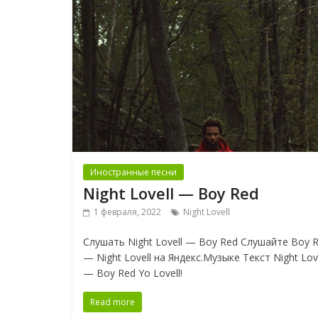
Иностранные песни
Night Lovell — Boy Red
1 февраля, 2022
Night Lovell
Слушать Night Lovell — Boy Red Слушайте Boy 
— Night Lovell на Яндекс.Музыке Текст Night Lov
— Boy Red Yo Lovell!
Read more