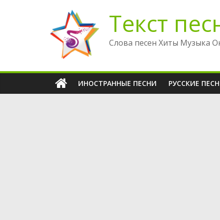
Перейти
Текст пес
к
содержимому
Слова песен Хиты Музыка О
ИНОСТРАННЫЕ ПЕСНИ
РУССКИЕ ПЕС