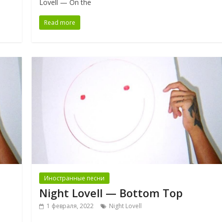
Lovell — On the
Read more
Иностранные песни
Night Lovell — Bottom Top
1 февраля, 2022
Night Lovell