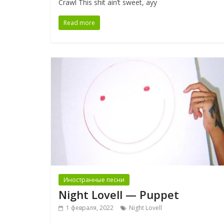
Crawl This shit ain’t sweet, ayy
Read more
Иностранные песни
Night Lovell — Puppet
1 февраля, 2022
Night Lovell