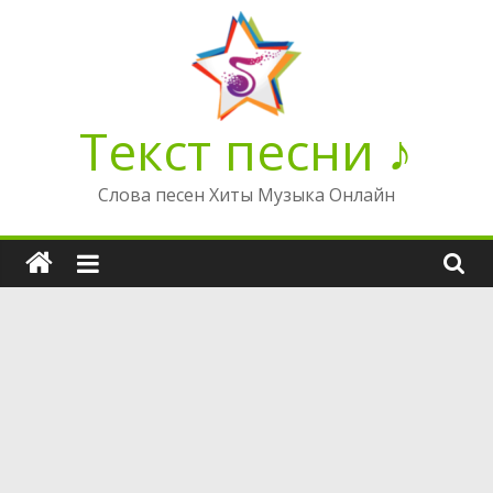
Перейти
к
содержимому
Текст песни ♪
Слова песен Хиты Музыка Онлайн