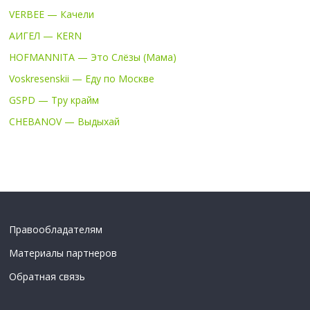
VERBEE — Качели
АИГЕЛ — KERN
HOFMANNITA — Это Слёзы (Мама)
Voskresenskii — Еду по Москве
GSPD — Тру крайм
CHEBANOV — Выдыхай
Правообладателям
Материалы партнеров
Обратная связь