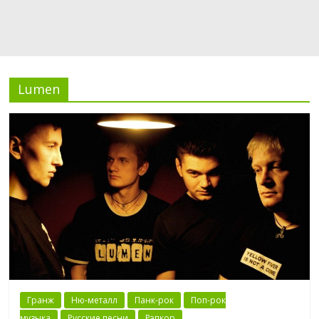
Lumen
Гранж
Ню-металл
Панк-рок
Поп-рок
музыка
Русские песни
Рэпкор