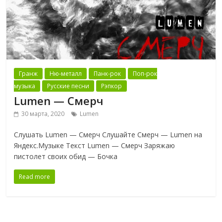
Гранж
Ню-металл
Панк-рок
Поп-рок
музыка
Русские песни
Рэпкор
Lumen — Смерч
30 марта, 2020
Lumen
Слушать Lumen — Смерч Слушайте Смерч — Lumen на
Яндекс.Музыке Текст Lumen — Смерч Заряжаю
пистолет своих обид — Бочка
Read more