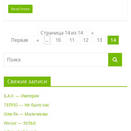
Read more
Страница 14 из 14
«
Первая
«
...
10
11
12
13
14
Свежие записи
Б.А.У. — Империя
ТЕППО — Не было нас
Оля Ля — Мальчикам
Wicsur — ЗЕЛЬЕ