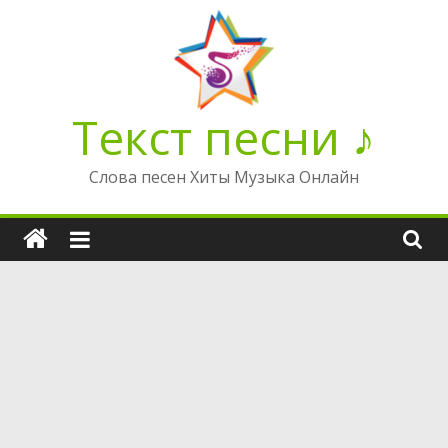
Перейти
к
содержимому
Текст песни ♪
Слова песен Хиты Музыка Онлайн