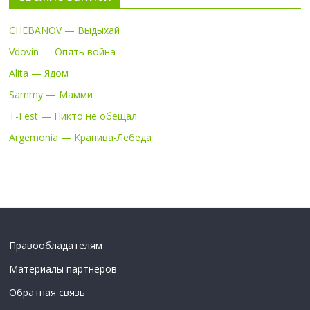
CHEBANOV — Выдыхай
Vdovin — Опять война
Alita — Ядом
Sammy — Мамми
T-Fest — Никто не обещал
Argemonia — Крапива-Лебеда
Правообладателям
Материалы партнеров
Обратная связь