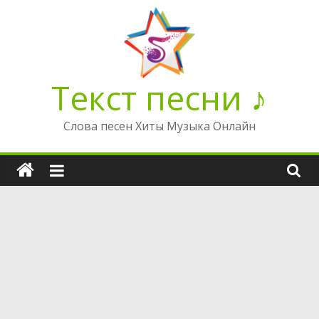
Перейти
к
содержимому
Текст песни ♪
Слова песен Хиты Музыка Онлайн