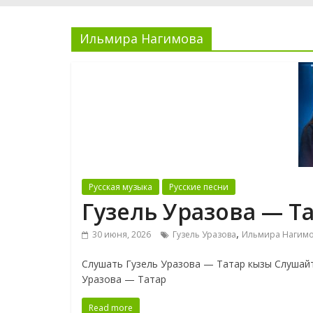
Ильмира Нагимова
Русская музыка
Русские песни
Гузель Уразова — Т
,
30 июня, 2026
Гузель Уразова
Ильмира Нагим
Слушать Гузель Уразова — Татар кызы Слушайт
Уразова — Татар
Read more