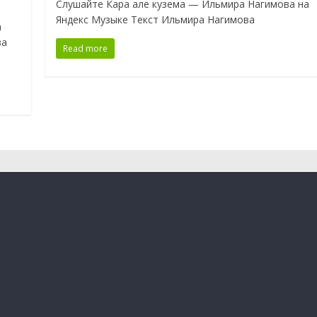
Слушайте Кара але кузема — Ильмира Нагимова на
Яндекс Музыке Текст Ильмира Нагимова
а
ва
Read more