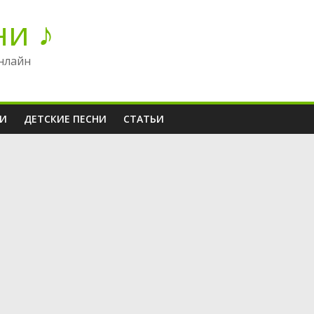
ни ♪
нлайн
НИ
ДЕТСКИЕ ПЕСНИ
СТАТЬИ