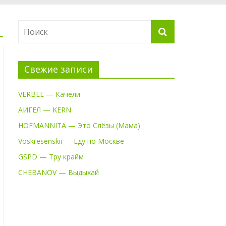
Свежие записи
VERBEE — Качели
АИГЕЛ — KERN
HOFMANNITA — Это Слёзы (Мама)
Voskresenskii — Еду по Москве
GSPD — Тру крайм
CHEBANOV — Выдыхай