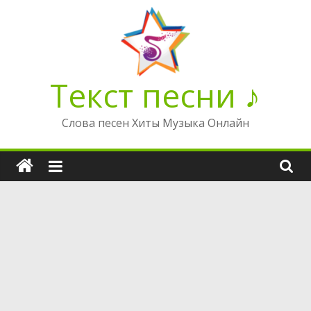
Перейти
к
содержимому
Текст песни ♪
Слова песен Хиты Музыка Онлайн