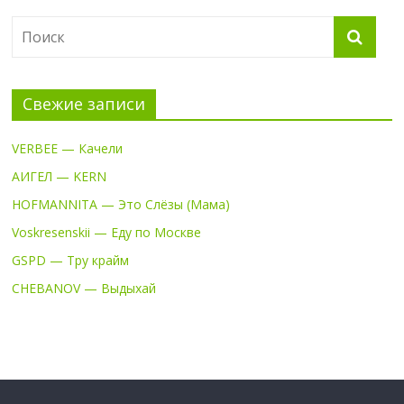
Свежие записи
VERBEE — Качели
АИГЕЛ — KERN
HOFMANNITA — Это Слёзы (Мама)
Voskresenskii — Еду по Москве
GSPD — Тру крайм
CHEBANOV — Выдыхай