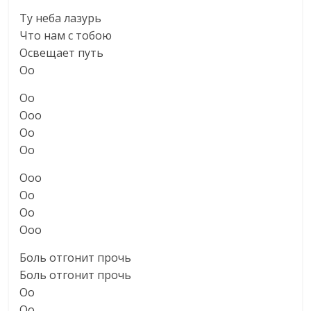
Ту неба лазурь
Что нам с тобою
Освещает путь
Оо
Оо
Ооо
Оо
Оо
Ооо
Оо
Оо
Ооо
Боль отгонит прочь
Боль отгонит прочь
Оо
Оо