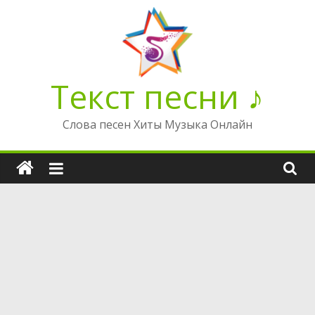
Перейти
к
содержимому
Текст песни ♪
Слова песен Хиты Музыка Онлайн