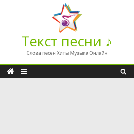
Перейти
к
содержимому
Текст песни ♪
Слова песен Хиты Музыка Онлайн