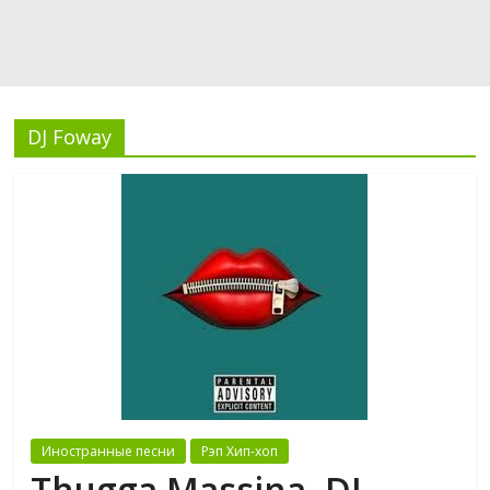
DJ Foway
Иностранные песни
Рэп Хип-хоп
Thugga Massina, DJ