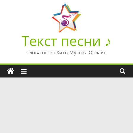
Перейти
к
содержимому
Текст песни ♪
Слова песен Хиты Музыка Онлайн