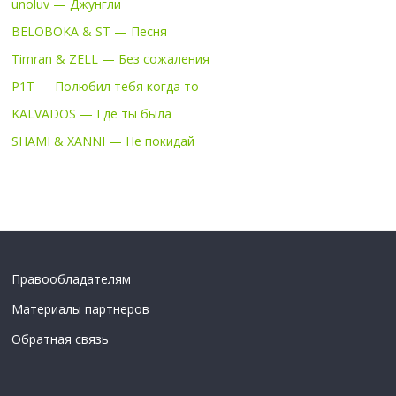
unoluv — Джунгли
BELOBOKA & ST — Песня
Timran & ZELL — Без сожаления
P1T — Полюбил тебя когда то
KALVADOS — Где ты была
SHAMI & XANNI — Не покидай
Правообладателям
Материалы партнеров
Обратная связь