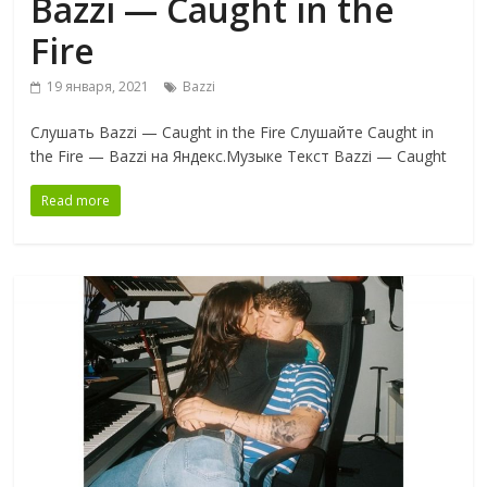
Bazzi — Caught in the
Fire
19 января, 2021
Bazzi
Слушать Bazzi — Caught in the Fire Слушайте Caught in
the Fire — Bazzi на Яндекс.Музыке Текст Bazzi — Caught
Read more