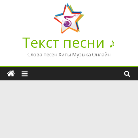
Перейти
к
содержимому
Текст песни ♪
Слова песен Хиты Музыка Онлайн