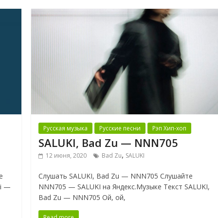
Русская музыка
Русские песни
Рэп Хип-хоп
SALUKI, Bad Zu — NNN705
,
12 июня, 2020
Bad Zu
SALUKI
е
Слушать SALUKI, Bad Zu — NNN705 Слушайте
i —
NNN705 — SALUKI на Яндекс.Музыке Текст SALUKI,
Bad Zu — NNN705 Ой, ой,
Read more