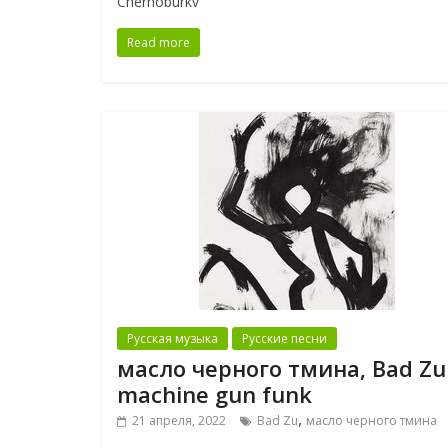
Chernoburkv
Read more
Русская музыка
Русские песни
масло черного тмина, Bad Z
machine gun funk
,
21 апреля, 2022
Bad Zu
масло черного тмина