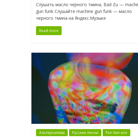
Слушать масло черного тмина, Bad Zu — machi
gun funk Слушайте machine gun funk — масло
черного тмина на Яндекс.Музыке
Read more
Альтернатива
Русские песни
Рэп Хип-хоп