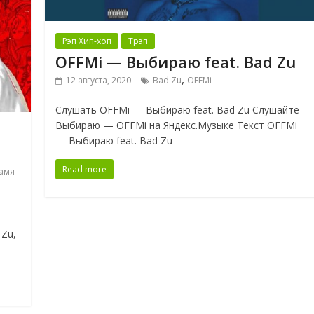
Рэп Хип-хоп
Трэп
OFFMi — Выбираю feat. Bad Zu
,
12 августа, 2020
Bad Zu
OFFMi
Слушать OFFMi — Выбираю feat. Bad Zu Слушайте
Выбираю — OFFMi на Яндекс.Музыке Текст OFFMi
— Выбираю feat. Bad Zu
Read more
амя
 Zu,