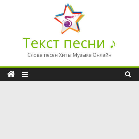
Перейти
к
содержимому
Текст песни ♪
Слова песен Хиты Музыка Онлайн