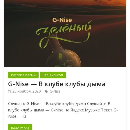
Русские песни
Рэп Хип-хоп
G-Nise — В клубе клубы дыма
25 ноября, 2020
G-Nise
Слушать G-Nise — В клубе клубы дыма Слушайте В
клубе клубы дыма — G-Nise на Яндекс.Музыке Текст G-
Nise — В
Read more