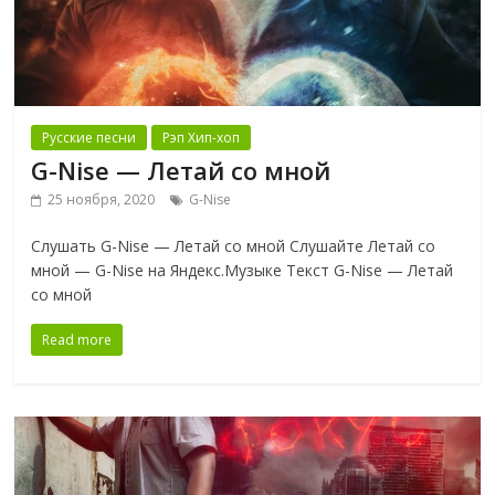
Русские песни
Рэп Хип-хоп
G-Nise — Летай со мной
25 ноября, 2020
G-Nise
Слушать G-Nise — Летай со мной Слушайте Летай со
мной — G-Nise на Яндекс.Музыке Текст G-Nise — Летай
со мной
Read more