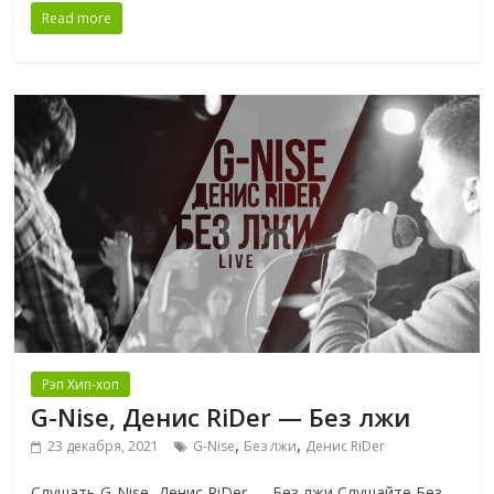
Read more
Рэп Хип-хоп
G-Nise, Денис RiDer — Без лжи
,
,
23 декабря, 2021
G-Nise
Без лжи
Денис RiDer
Слушать G-Nise, Денис RiDer — Без лжи Слушайте Без