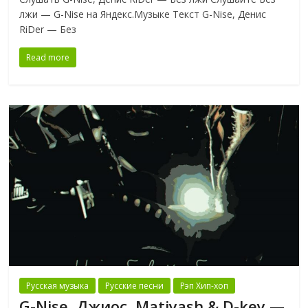
лжи — G-Nise на Яндекс.Музыке Текст G-Nise, Денис
RiDer — Без
Read more
Русская музыка
Русские песни
Рэп Хип-хоп
G-Nise, Джиос, Matiyash & D-key —