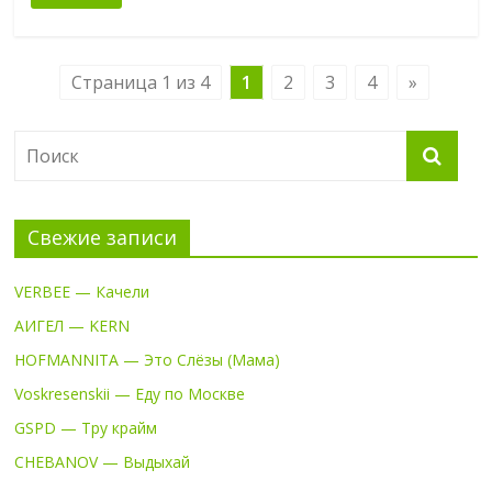
Страница 1 из 4
1
2
3
4
»
Свежие записи
VERBEE — Качели
АИГЕЛ — KERN
HOFMANNITA — Это Слёзы (Мама)
Voskresenskii — Еду по Москве
GSPD — Тру крайм
CHEBANOV — Выдыхай