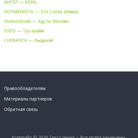
АИГЕЛ — KERN
HOFMANNITA — Это Слёзы (Мама)
Voskresenskii — Еду по Москве
GSPD — Тру крайм
CHEBANOV — Выдыхай
Правообладателям
Материалы партнеров
Обратная связь
Копирайт © 2026
Текст песни ♪
. Все права защищены.