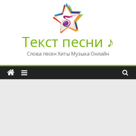
Перейти
к
содержимому
Текст песни ♪
Слова песен Хиты Музыка Онлайн