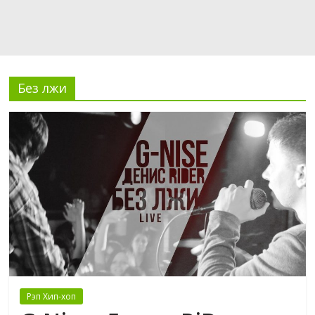
Без лжи
Рэп Хип-хоп