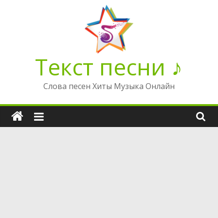
Перейти
к
содержимому
Текст песни ♪
Слова песен Хиты Музыка Онлайн