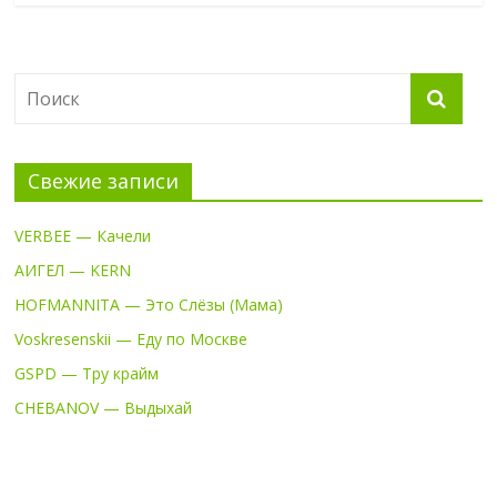
Свежие записи
VERBEE — Качели
АИГЕЛ — KERN
HOFMANNITA — Это Слёзы (Мама)
Voskresenskii — Еду по Москве
GSPD — Тру крайм
CHEBANOV — Выдыхай