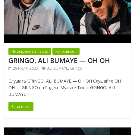
Иностранные песни
Рэп Хип-хоп
GRiNGO, ALI BUMAYE — OH OH
,
29 июля, 2025
ALI BUMAYE
Gringo
Слушать GRiNGO, ALI BUMAYE — OH OH Слушайте OH
OH — GRiNGO на Яндекс Музыке Текст GRiNGO, ALI
BUMAYE —
Read more