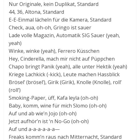
Nur Originale, kein Duplikat, Standard
44, 36, Altona, Standard
E-E-Einmal lächeln für die Kamera, Standard
Check, aua, oh-oh, Gringo ist sauer
Lade volle Magazin, Automatik SIG Sauer (yeah,
yeah)
Winke, winke (yeah), Ferrero Küsschen
Hey, Cinderella, mach mir nicht auf Püppchen
Chapo bringt Panik (yeah), alle unter Hektik (yeah)
Kriege Lachkick (-kick), Leute machen Hassblick
Brösel’ (brösel’), Girik (Girik), Knolle (Knolle), roll’
(roll’)
Smoking-Paper, üff, Kafa leyla (oh-oh)
Baby, komm, wine für mich Slomo (oh-oh)
Auf und ab wie’n Jojo (oh-oh)
Jetzt aufhör’n ist ‘n No-Go (oh-oh)
Auf und a-a-a-a-a-a—
Freaks komm’n raus nach Mitternacht, Standard