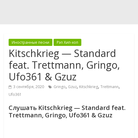
Иностранные песни
Рэп Хип-хоп
Kitschkrieg — Standard
feat. Trettmann, Gringo,
Ufo361 & Gzuz
,
,
,
,
3 сентября, 2020
Gringo
Gzuz
Kitschkrieg
Trettmann
Ufo361
Слушать Kitschkrieg — Standard feat.
Trettmann, Gringo, Ufo361 & Gzuz