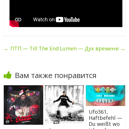
←
ПТП — Till The End
Lumen — Дух времени
→
Вам также понравится
Ufo361,
Haftbefehl —
Du weißt wo