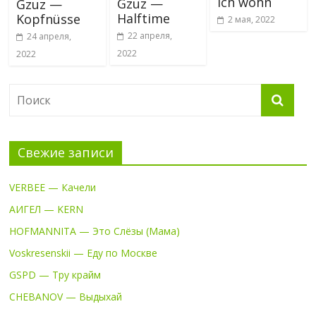
ich wohn
Gzuz —
Gzuz —
Halftime
Kopfnüsse
2 мая, 2022
22 апреля,
24 апреля,
2022
2022
Свежие записи
VERBEE — Качели
АИГЕЛ — KERN
HOFMANNITA — Это Слёзы (Мама)
Voskresenskii — Еду по Москве
GSPD — Тру крайм
CHEBANOV — Выдыхай