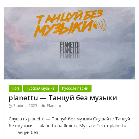
Поп
Русская музыка
Русские песни
planettu — Танцуй без музыки
3 июня, 2023
Planettu
Слушать planettu — Танцуй без музыки Слушайте Танцуй
без музыки — planettu на Яндекс Музыке Текст planettu
— Танцуй без