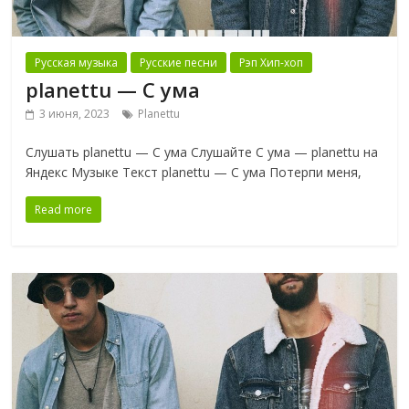
Русская музыка
Русские песни
Рэп Хип-хоп
planettu — С ума
3 июня, 2023
Planettu
Слушать planettu — С ума Слушайте С ума — planettu на
Яндекс Музыке Текст planettu — С ума Потерпи меня,
Read more