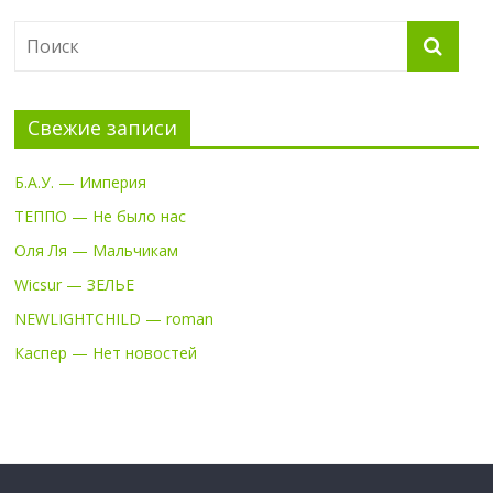
Свежие записи
Б.А.У. — Империя
ТЕППО — Не было нас
Оля Ля — Мальчикам
Wicsur — ЗЕЛЬЕ
NEWLIGHTCHILD — roman
Каспер — Нет новостей