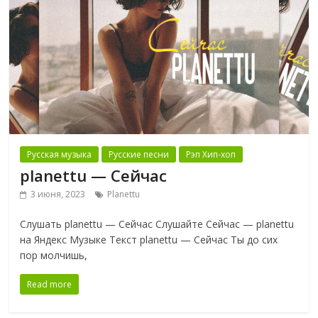
Русская музыка
Русские песни
Рэп Хип-хоп
planettu — Сейчас
3 июня, 2023
Planettu
Слушать planettu — Сейчас Слушайте Сейчас — planettu
на Яндекс Музыке Текст planettu — Сейчас Ты до сих
пор молчишь,
Read more