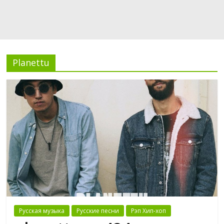
Planettu
Русская музыка
Русские песни
Рэп Хип-хоп