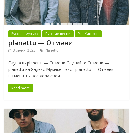
Русская музыка
Русские песни
Рэп Хип-хоп
planettu — Отмени
3 июня, 2023
Planettu
Слушать planettu — Отмени Слушайте Отмени —
planettu на Яндекс Музыке Текст planettu — Отмени
Отмени ты все дела свои
Read more