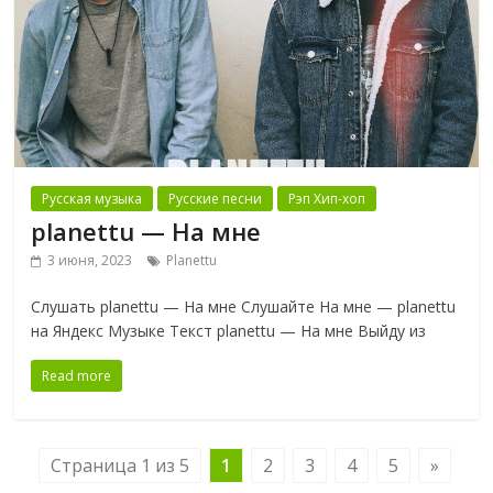
Русская музыка
Русские песни
Рэп Хип-хоп
planettu — На мне
3 июня, 2023
Planettu
Слушать planettu — На мне Слушайте На мне — planettu
на Яндекс Музыке Текст planettu — На мне Выйду из
Read more
Страница 1 из 5
1
2
3
4
5
»