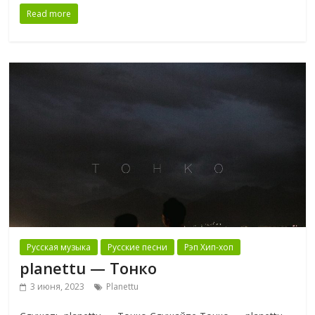
Read more
Русская музыка
Русские песни
Рэп Хип-хоп
planettu — Тонко
3 июня, 2023
Planettu