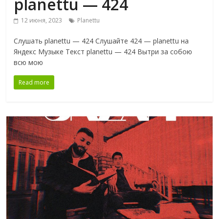
planettu — 424
12 июня, 2023
Planettu
Слушать planettu — 424 Слушайте 424 — planettu на
Яндекс Музыке Текст planettu — 424 Вытри за собою
всю мою
Read more