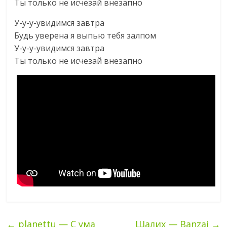
Ты только не исчезай внезапно
У-у-у-увидимся завтра
Будь уверена я выпью тебя залпом
У-у-у-увидимся завтра
Ты только не исчезай внезапно
←
planettu — С ума
Шалих — Banzai
→