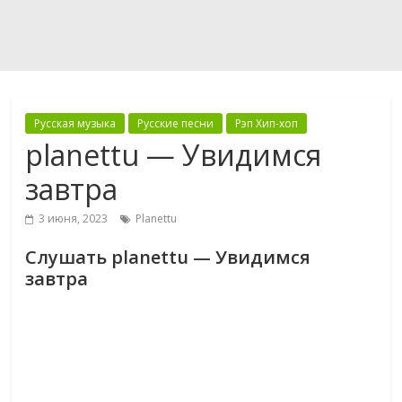
Русская музыка
Русские песни
Рэп Хип-хоп
planettu — Увидимся
завтра
3 июня, 2023
Planettu
Слушать planettu — Увидимся
завтра