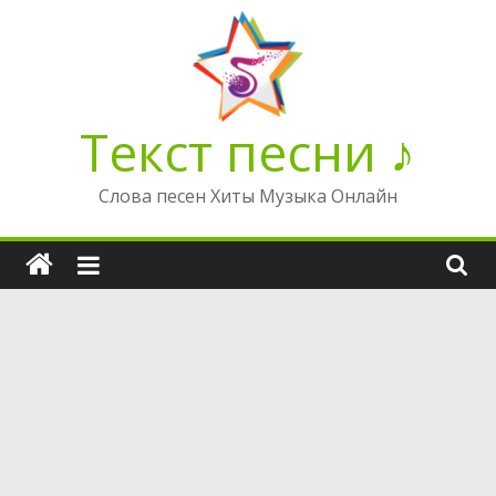
Перейти
к
содержимому
Текст песни ♪
Слова песен Хиты Музыка Онлайн