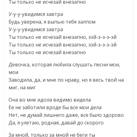
Ты только не исчезай внезапно
У-у-у-увидимся завтра
Будь уверена, я выпью тебя залпом
У-у-у-увидимся завтра
Ты только не исчезай внезапно, ээй-э-э-э-эй
Ты только не исчезай внезапно, ээй-э-э-э-эй
Ты только не исчезай внезапно
Девочка, которая любила слушать песни мои,
мои
Заводила, да, и мне по нраву, но я весь твой на
миг, на миг
Она во мне идола видимо видела
Ее не заботили вроде бы все мои дела
Нет, не думай лишнего даже, все было здорово
Да, я улетаю, родная, давай до скорого
За мной, только за мной не беги ты