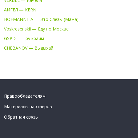
VERBEE — Качели
АИГЕЛ — KERN
HOFMANNITA — Это Слёзы (Мама)
Voskresenskii — Еду по Москве
GSPD — Тру крайм
CHEBANOV — Выдыхай
Правообладателям
Материалы партнеров
Обратная связь