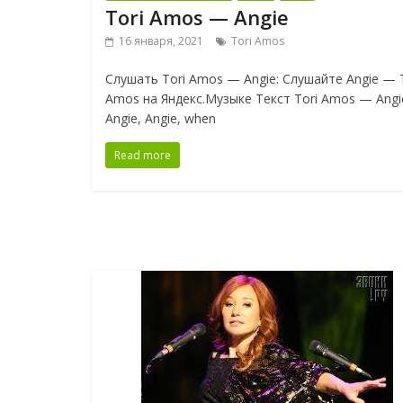
Tori Amos — Angie
16 января, 2021
Tori Amos
Слушать Tori Amos — Angie: Слушайте Angie — T
Amos на Яндекс.Музыке Текст Tori Amos — Angi
Angie, Angie, when
Read more