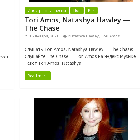
Иностранные песни
Поп
Рок
Tori Amos, Natashya Hawley —
The Chase
,
16 января, 2021
Natashya Hawley
Tori Amos
Слушать Tori Amos, Natashya Hawley — The Chase:
Слушайте The Chase — Tori Amos на Яндекс.Музыке
екст
Текст Tori Amos, Natashya
Read more