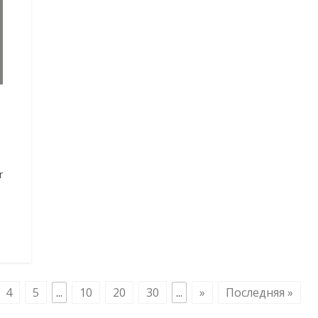
r
4
5
...
10
20
30
...
»
Последняя »