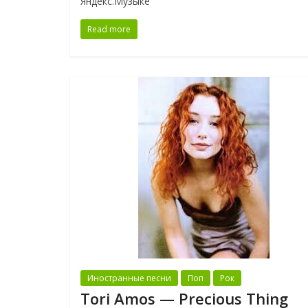
Яндекс.Музыке
Read more
Иностранные песни
Поп
Рок
Tori Amos — Precious Thing