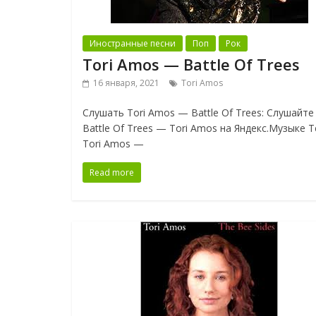
Иностранные песни
Поп
Рок
Tori Amos — Battle Of Trees
16 января, 2021
Tori Amos
Слушать Tori Amos — Battle Of Trees: Слушайте
Battle Of Trees — Tori Amos на Яндекс.Музыке Т
Tori Amos —
Read more