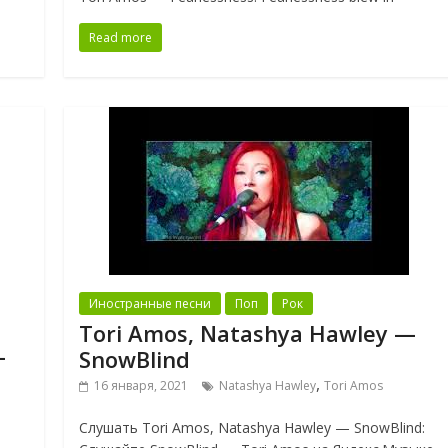
Read more
Иностранные песни
Поп
Рок
Tori Amos, Natashya Hawley —
—
SnowBlind
,
16 января, 2021
Natashya Hawley
Tori Amos
Слушать Tori Amos, Natashya Hawley — SnowBlind: