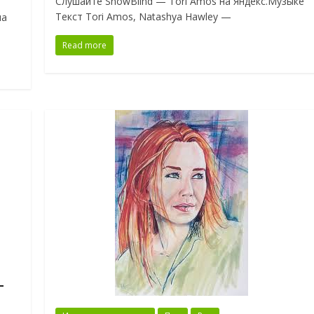
Слушайте SnowBlind — Tori Amos на Яндекс.Музыке
Текст Tori Amos, Natashya Hawley —
на
Read more
—