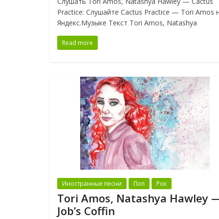
Слушать Tori Amos, Natashya Hawley — Cactus
Practice: Слушайте Cactus Practice — Tori Amos 
Яндекс.Музыке Текст Tori Amos, Natashya
Read more
Иностранные песни
Поп
Рок
Tori Amos, Natashya Hawley 
Job’s Coffin