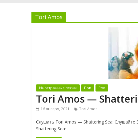
Tori Amos
Иностранные песни
Поп
Рок
Tori Amos — Shatter
16 января, 2021
Tori Amos
Слушать Tori Amos — Shattering Sea: Слушайте 
Shattering Sea: