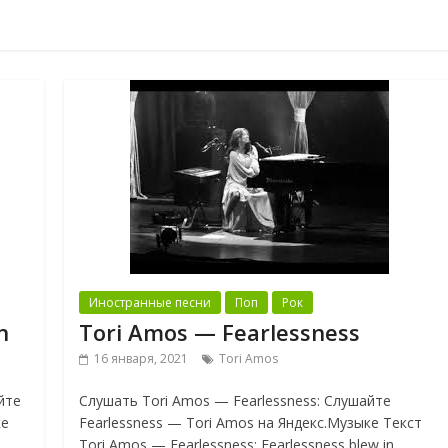
Иностранные песни
Поп
Рок
n
Tori Amos — Fearlessness
16 января, 2021
Tori Amos
йте
Слушать Tori Amos — Fearlessness: Слушайте
ке
Fearlessness — Tori Amos на Яндекс.Музыке Текст
Tori Amos — Fearlessness: Fearlessness blew in