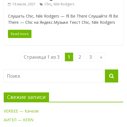
,
19 июля, 2021
Chic
Nile Rodgers
Слушать Chic, Nile Rodgers — I’ll Be There Слушайте I’ll Be
There — Chic на Яндекс.Музыке Текст Chic, Nile Rodgers
Read more
Страница 1 из 3
1
2
3
»
Свежие записи
VERBEE — Качели
АИГЕЛ — KERN