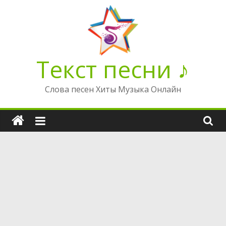
Перейти
к
содержимому
Текст песни ♪
Слова песен Хиты Музыка Онлайн