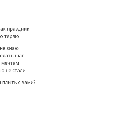
как праздник
то теряю
 не знаю
делать шаг
м мечтам
но не стали
и плыть с вами?