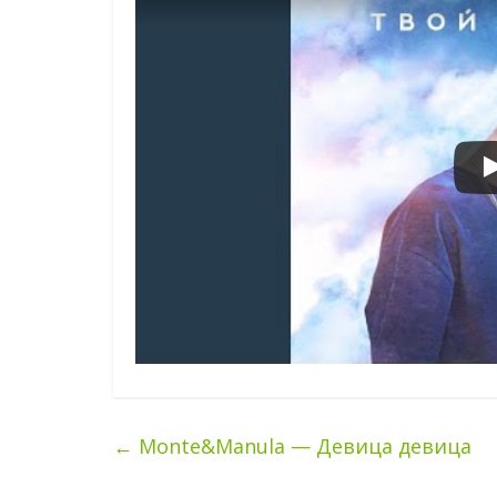
←
Monte&Manula — Девица девица