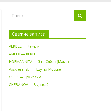
Свежие записи
VERBEE — Качели
АИГЕЛ — KERN
HOFMANNITA — Это Слёзы (Мама)
Voskresenskii — Еду по Москве
GSPD — Тру крайм
CHEBANOV — Выдыхай