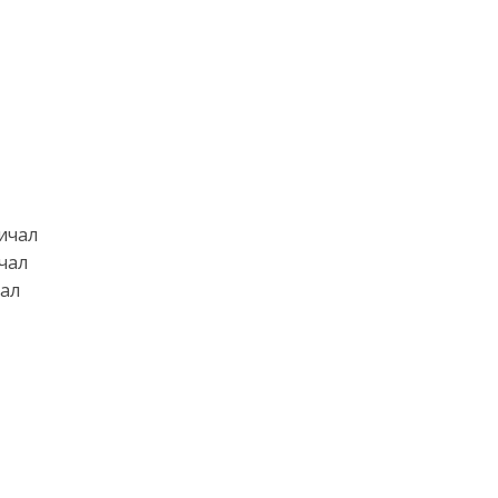
ричал
чал
чал