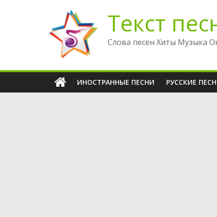
Перейти
Текст пес
к
содержимому
Слова песен Хиты Музыка О
ИНОСТРАННЫЕ ПЕСНИ
РУССКИЕ ПЕС