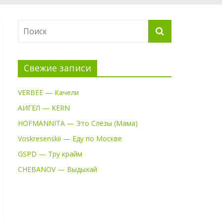
Свежие записи
VERBEE — Качели
АИГЕЛ — KERN
HOFMANNITA — Это Слёзы (Мама)
Voskresenskii — Еду по Москве
GSPD — Тру крайм
CHEBANOV — Выдыхай