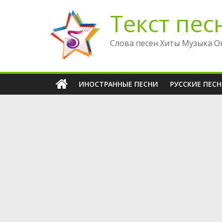
Перейти
Текст пес
к
содержимому
Слова песен Хиты Музыка О
ИНОСТРАННЫЕ ПЕСНИ
РУССКИЕ ПЕС