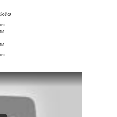
 бойся
шит
им
им
шит