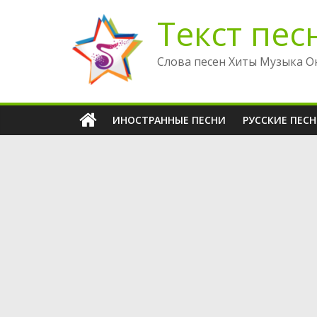
Перейти
Текст пес
к
содержимому
Слова песен Хиты Музыка О
ИНОСТРАННЫЕ ПЕСНИ
РУССКИЕ ПЕС