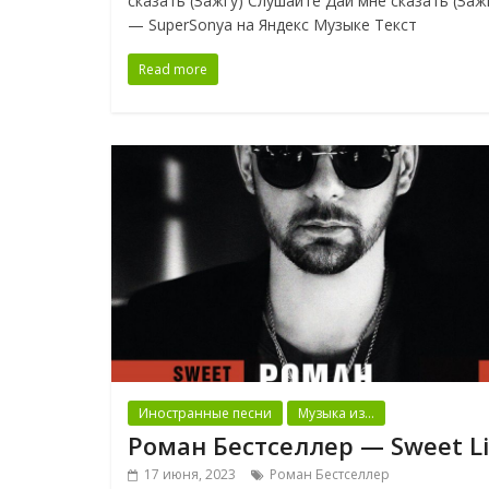
сказать (Зажгу) Слушайте Дай мне сказать (Заж
— SuperSonya на Яндекс Музыке Текст
Read more
Иностранные песни
Музыка из...
Роман Бестселлер — Sweet Li
17 июня, 2023
Роман Бестселлер