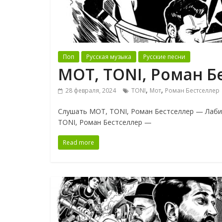
Поп
Русская музыка
Русские песни
MOT, TONI, Роман Б
,
,
28 февраля, 2024
TONI
Мот
Роман Бестселлер
Слушать MOT, TONI, Роман Бестселлер — Лаби
TONI, Роман Бестселлер —
Read more