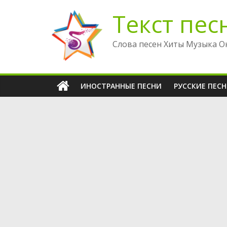
Перейти
Текст пес
к
содержимому
Слова песен Хиты Музыка О
ИНОСТРАННЫЕ ПЕСНИ
РУССКИЕ ПЕС