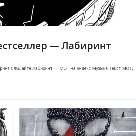
естселлер — Лабиринт
ринт Слушайте Лабиринт — MOT на Яндекс Музыке Текст MOT,