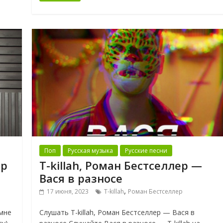
Поп
Русская музыка
Русские песни
ер
T-killah, Роман Бестселлер —
Вася в разносе
,
17 июня, 2023
T-killah
Роман Бестселлер
мне
Слушать T-killah, Роман Бестселлер — Вася в