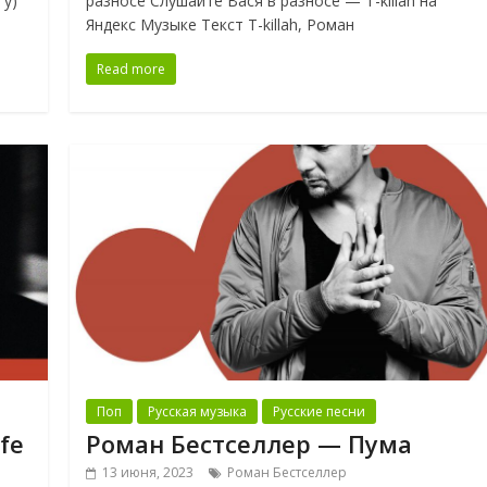
гу)
разносе Слушайте Вася в разносе — T-killah на
Яндекс Музыке Текст T-killah, Роман
Read more
Поп
Русская музыка
Русские песни
fe
Роман Бестселлер — Пума
13 июня, 2023
Роман Бестселлер