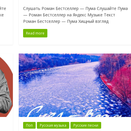
йте
Слушать Роман Бестселлер — Пума Слушайте Пума
ке
— Роман Бестселлер на Яндекс Музыке Текст
Роман Бестселлер — Пума Хищный взгляд
Read more
Поп
Русская музыка
Русские песни