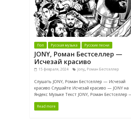
Поп
Русская музыка
Русские песни
JONY, Роман Бестселлер —
Исчезай красиво
,
15 февраля, 2024
Jony
Роман Бестселлер
Слушать JONY, Роман Бестселлер — Исчезай
красиво Слушайте Исчезай красиво — JONY на
Яндекс Музыке Текст JONY, Роман Бестселлер 
Read more