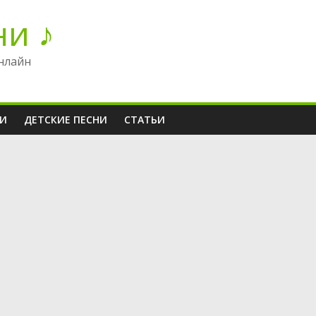
ни ♪
нлайн
НИ
ДЕТСКИЕ ПЕСНИ
СТАТЬИ