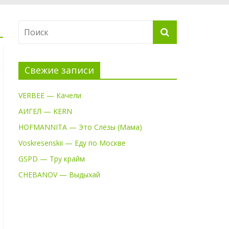
Свежие записи
VERBEE — Качели
АИГЕЛ — KERN
HOFMANNITA — Это Слёзы (Мама)
Voskresenskii — Еду по Москве
GSPD — Тру крайм
CHEBANOV — Выдыхай