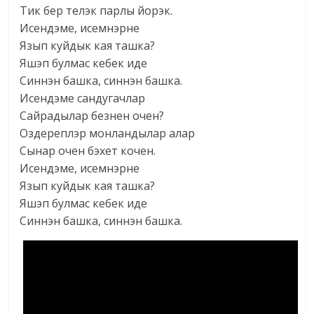
Тик бер телэк парлы йорэк.
Исендэме, исемнэрне
Язып куйдык кая ташка?
Яшэп булмас кебек иде
Синнэн башка, синнэн башка.
Исендэме сандугачлар
Сайрадылар безнен очен?
Оздереплэр монландылар алар
Сынар очен бэхет кочен.
Исендэме, исемнэрне
Язып куйдык кая ташка?
Яшэп булмас кебек иде
Синнэн башка, синнэн башка.