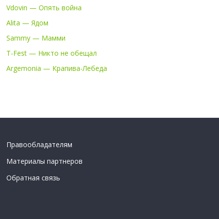
Vdovin — Опять война
Alita — Ядом
Sammy — Мамми
T-Fest — Никто не обещал
Argemonia — Крапива-Лебеда
Правообладателям
Материалы партнеров
Обратная связь