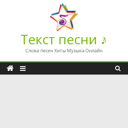
Перейти
к
содержимому
Текст песни ♪
Слова песен Хиты Музыка Онлайн