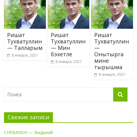
Ришат
Ришат
Ришат
Тухватуллин
Тухватуллин
Тухватуллин
— Талларым
— Мин
—
бэхетле
Онытырга
8 января, 2021
мине
8 января, 2021
тырышма
8 января, 2021
Свежие записи
CHEBANOV — Выдыхай