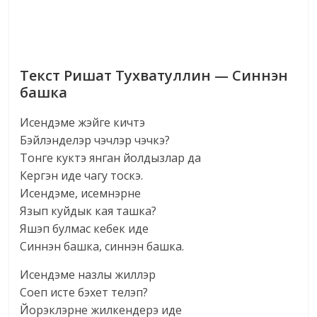
Текст Ришат Тухватуллин — Синнэн
башка
Исендэме жэйге кичтэ
Бэйлэнделэр чэчлэр чэчкэ?
Тонге куктэ янган йолдызлар да
Кергэн иде чагу тоскэ.
Исендэме, исемнэрне
Язып куйдык кая ташка?
Яшэп булмас кебек иде
Синнэн башка, синнэн башка.
Исендэме назлы жиллэр
Соеп исте бэхет телэп?
Йорэклэрне жилкендерэ иде