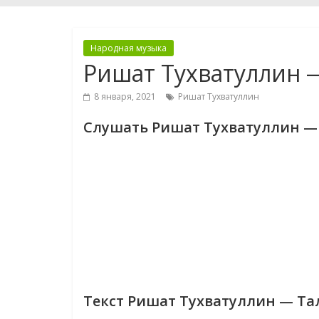
Народная музыка
Ришат Тухватуллин 
8 января, 2021
Ришат Тухватуллин
Слушать Ришат Тухватуллин 
Текст Ришат Тухватуллин — Т