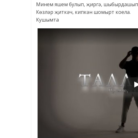
Минем яшем булып, җиргә, шыбырдашып
Көзләр җиткәч, кипкән шомырт коела.
Кушымта