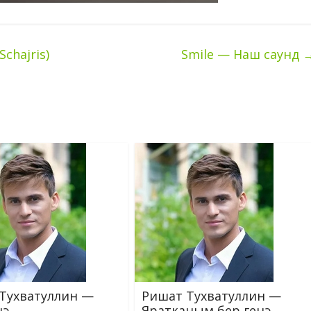
Schajris)
Smile — Наш саунд
Тухватуллин —
Ришат Тухватуллин —
нэ
Яратканым бер генэ