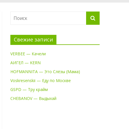
Свежие записи
VERBEE — Качели
АИГЕЛ — KERN
HOFMANNITA — Это Слёзы (Мама)
Voskresenskii — Еду по Москве
GSPD — Тру крайм
CHEBANOV — Выдыхай