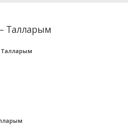
— Талларым
— Талларым
алларым