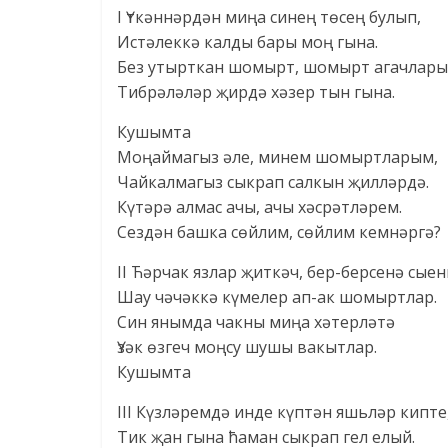
I Үткәннәрдән миңа синең төсең булып,
Истәлеккә калды бары моң гына.
Без утырткан шомырт, шомырт агачлары
Тибрәләләр җирдә хәзер тын гына.
Кушымта
Моңаймагыз әле, минем шомыртларым,
Чайкалмагыз сыкрап салкын җилләрдә.
Күтәрә алмас ачы, ачы хәсрәтләрем.
Сездән башка сөйлим, сөйлим кемнәргә?
II Ћәрчак язлар җиткәч, бер-берсенә сыен
Шау чәчәккә күмелер ап-ак шомыртлар.
Син янымда чакны миңа хәтерләтә
Үзәк өзгеч моңсу шушы вакытлар.
Кушымта
III Күзләремдә инде күптән яшьләр кипте
Тик җан гына ћаман сыкрап гел елый.