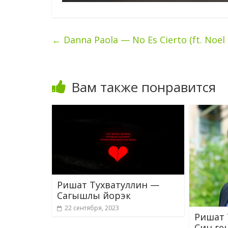
←
Danna Paola — No Es Cierto (ft. Noel 
Вам также понравится
Ришат Тухватуллин —
Сагышлы йорэк
22 сентября, 2023
Ришат 
Син ге