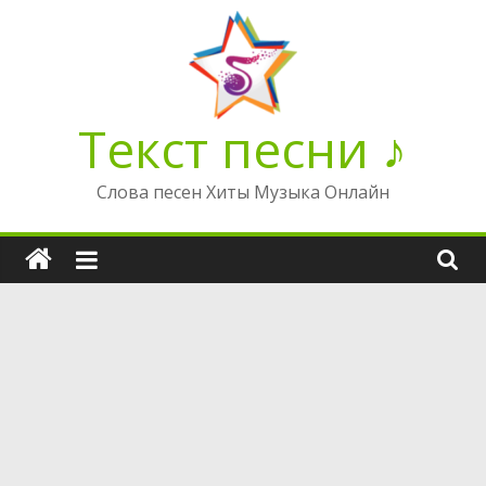
Перейти
к
содержимому
Текст песни ♪
Слова песен Хиты Музыка Онлайн