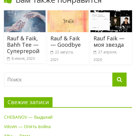
Rauf & Faik,
Rauf & Faik
Rauf Faik —
Bahh Tee —
— Goodbye
моя звезда
Супергерой
22 августа,
27 апреля,
8 июня, 2023
2021
2020
Свежие записи
CHEBANOV — Выдыхай
Vdovin — Опять война
Alita — Ядом