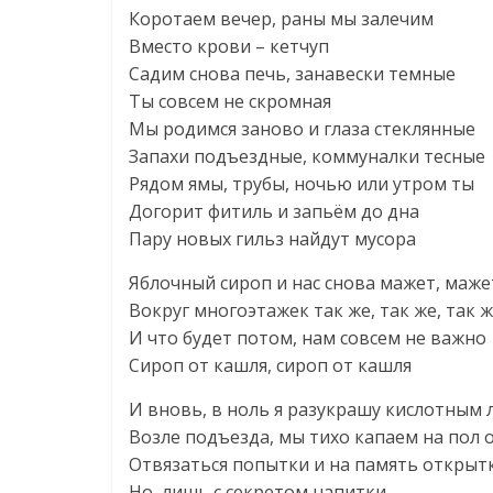
Коротаем вечер, раны мы залечим
Вместо крови – кетчуп
Садим снова печь, занавески темные
Ты совсем не скромная
Мы родимся заново и глаза стеклянные
Запахи подъездные, коммуналки тесные
Рядом ямы, трубы, ночью или утром ты
Догорит фитиль и запьём до дна
Пару новых гильз найдут мусора
Яблочный сироп и нас снова мажет, маже
Вокруг многоэтажек так же, так же, так 
И что будет потом, нам совсем не важно
Сироп от кашля, сироп от кашля
И вновь, в ноль я разукрашу кислотным
Возле подъезда, мы тихо капаем на пол 
Отвязаться попытки и на память открыт
Но, лишь с секретом напитки