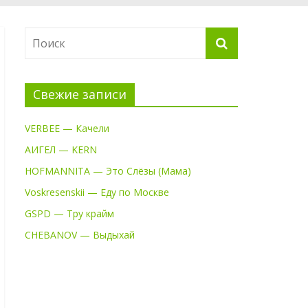
Свежие записи
VERBEE — Качели
АИГЕЛ — KERN
HOFMANNITA — Это Слёзы (Мама)
Voskresenskii — Еду по Москве
GSPD — Тру крайм
CHEBANOV — Выдыхай