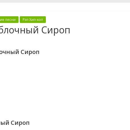
кие песни
Рэп Хип-хоп
Яблочный Сироп
лочный Сироп
ный Сироп