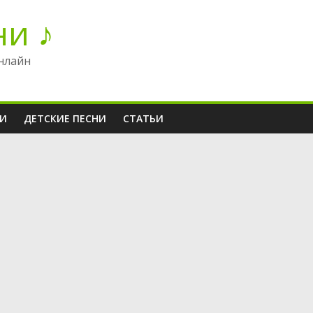
ни ♪
нлайн
НИ
ДЕТСКИЕ ПЕСНИ
СТАТЬИ