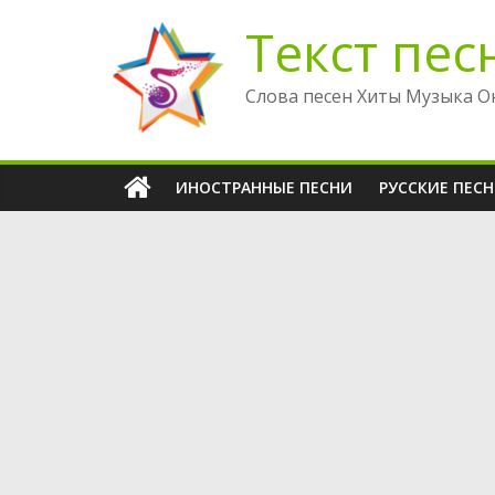
Перейти
Текст пес
к
содержимому
Слова песен Хиты Музыка О
ИНОСТРАННЫЕ ПЕСНИ
РУССКИЕ ПЕС