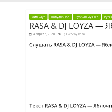
Дип-хаус
Популярное
Русская музыка
Русс
RASA & DJ LOYZA — 
,
4 апреля, 2020
DJ LOYZA
Rasa
Слушать RASA & DJ LOYZA — Яб
Текст RASA & DJ LOYZA — Яблоч