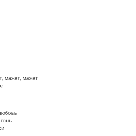
т, мажет, мажет
же
 любовь
огонь
ки