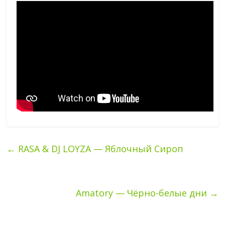
←
RASA & DJ LOYZA — Яблочный Сироп
Amatory — Чёрно-белые дни
→