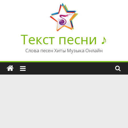
Перейти
к
содержимому
Текст песни ♪
Слова песен Хиты Музыка Онлайн