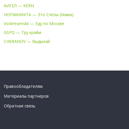
АИГЕЛ — KERN
HOFMANNITA — Это Слёзы (Мама)
Voskresenskii — Еду по Москве
GSPD — Тру крайм
CHEBANOV — Выдыхай
Правообладателям
Материалы партнеров
Обратная связь