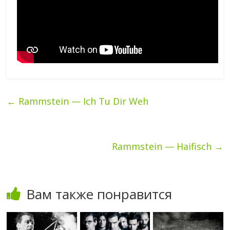
←
Rammstein — Ich Tu Dir Weh
Rammstein — Haifisch
→
Вам также понравится