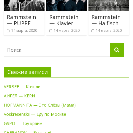
Rammstein
Rammstein
Rammstein
— PUPPE
— Klavier
— Haifisch
14 марта, 2020
14 марта, 2020
14 марта, 2020
Свежие записи
VERBEE — Качели
АИГЕЛ — KERN
HOFMANNITA — Это Слёзы (Мама)
Voskresenskii — Еду по Москве
GSPD — Тру крайм
CHEBANOV — Выдыхай