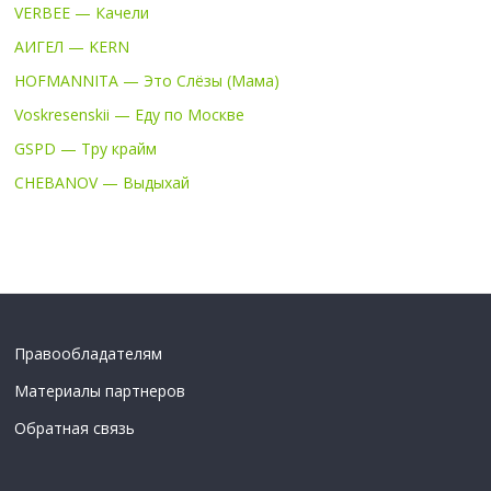
VERBEE — Качели
АИГЕЛ — KERN
HOFMANNITA — Это Слёзы (Мама)
Voskresenskii — Еду по Москве
GSPD — Тру крайм
CHEBANOV — Выдыхай
Правообладателям
Материалы партнеров
Обратная связь