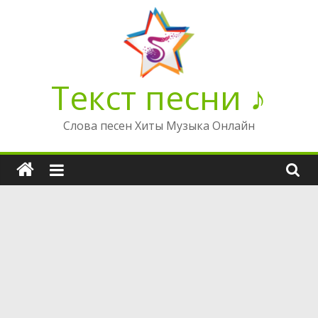
Перейти
к
содержимому
Текст песни ♪
Слова песен Хиты Музыка Онлайн