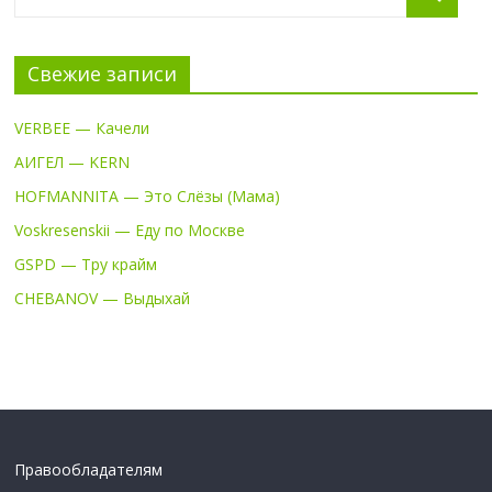
Свежие записи
VERBEE — Качели
АИГЕЛ — KERN
HOFMANNITA — Это Слёзы (Мама)
Voskresenskii — Еду по Москве
GSPD — Тру крайм
CHEBANOV — Выдыхай
Правообладателям