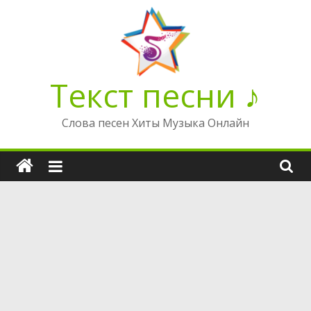
Перейти
к
содержимому
Текст песни ♪
Слова песен Хиты Музыка Онлайн