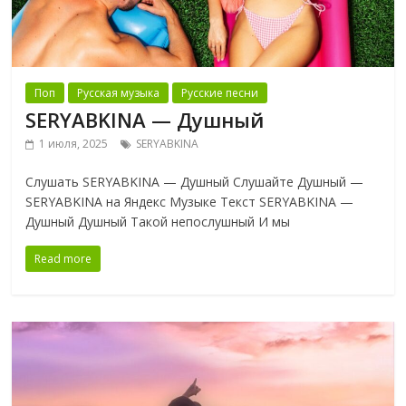
Поп
Русская музыка
Русские песни
SERYABKINA — Душный
1 июля, 2025
SERYABKINA
Слушать SERYABKINA — Душный Слушайте Душный —
SERYABKINA на Яндекс Музыке Текст SERYABKINA —
Душный Душный Такой непослушный И мы
Read more