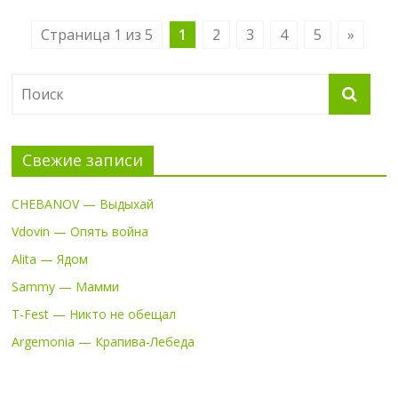
Страница 1 из 5
1
2
3
4
5
»
Свежие записи
CHEBANOV — Выдыхай
Vdovin — Опять война
Alita — Ядом
Sammy — Мамми
T-Fest — Никто не обещал
Argemonia — Крапива-Лебеда