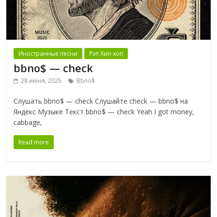
Иностранные песни
Рэп Хип-хоп
bbno$ — check
28 июня, 2025
Bbno$
Слушать bbno$ — check Слушайте check — bbno$ на
Яндекс Музыке Текст bbno$ — check Yeah I got money,
cabbage,
Read more