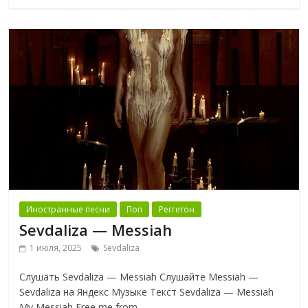
Иностранные песни
Поп
Реггетон
Sevdaliza — Messiah
1 июля, 2025
Sevdaliza
Слушать Sevdaliza — Messiah Слушайте Messiah —
Sevdaliza на Яндекс Музыке Текст Sevdaliza — Messiah
My Messiah Free me from