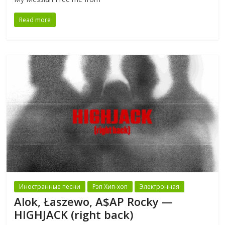
Read more
Иностранные песни
Рэп Хип-хоп
Электронная
Alok, Łaszewo, A$AP Rocky —
HIGHJACK (right back)