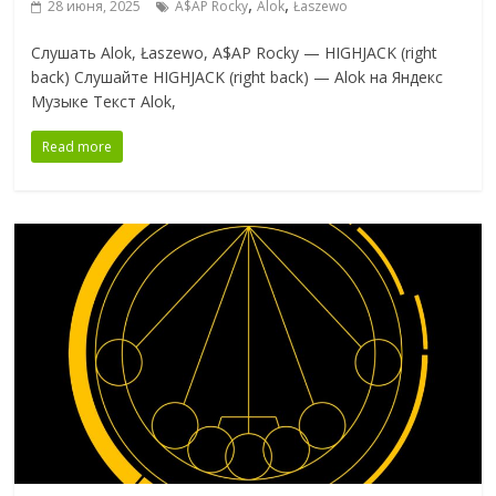
,
,
28 июня, 2025
A$AP Rocky
Alok
Łaszewo
Слушать Alok, Łaszewo, A$AP Rocky — HIGHJACK (right
back) Слушайте HIGHJACK (right back) — Alok на Яндекс
Музыке Текст Alok,
Read more