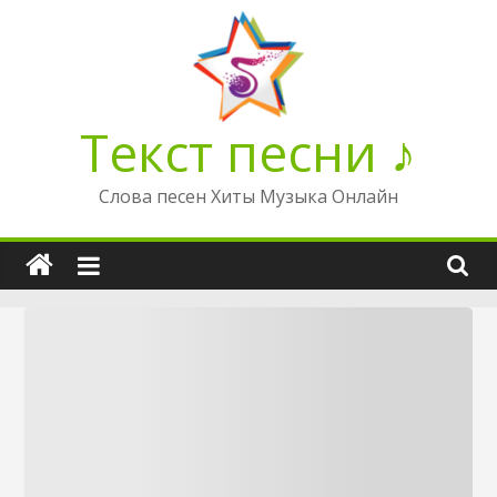
Перейти
к
содержимому
Текст песни ♪
Слова песен Хиты Музыка Онлайн