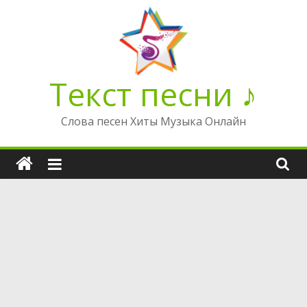
Перейти
к
содержимому
Текст песни ♪
Слова песен Хиты Музыка Онлайн