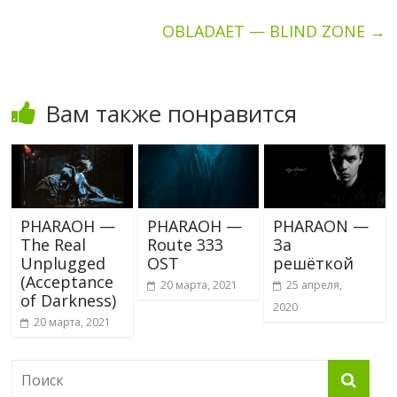
OBLADAET — BLIND ZONE
→
Вам также понравится
PHARAOH —
PHARAOH —
PHARAON —
The Real
Route 333
За
Unplugged
OST
решёткой
(Acceptance
20 марта, 2021
25 апреля,
of Darkness)
2020
20 марта, 2021