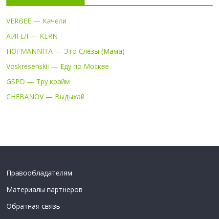
VERBEE — Качели
АИГЕЛ — KERN
HOFMANNITA — Это Слёзы (Мама)
Voskresenskii — Еду по Москве
GSPD — Тру крайм
CHEBANOV — Выдыхай
Правообладателям
Материалы партнеров
Обратная связь