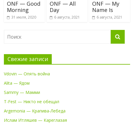
ONF — Good
ONF — All
ONF — My
Morning
Day
Name Is
31 июля, 2020
6 августа, 2021
6 августа, 2021
Свежие записи
Vdovin — Опять война
Alita — Ядом
Sammy — Мамми
T-Fest — Никто не обещал
Argemonia — Крапива-Лебеда
Ислам Итляшев — Кареглазая