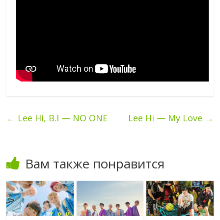
←
Lee Hi, B.I — NO ONE
Lee Hi — My Love
→
Вам также понравится