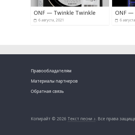
ONF — Twinkle Twinkle
ONF —
6 августа, 2021
6 август
Правообладателям
Материалы партнеров
Обратная связь
Копирайт © 2026
Текст песни ♪
. Все права защищ