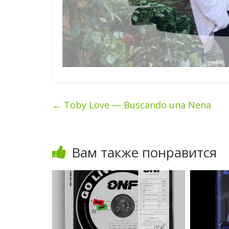
←
Toby Love — Buscando una Nena
Вам также понравится