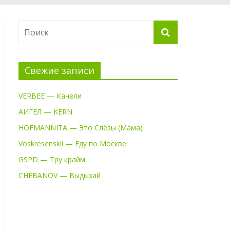
Свежие записи
VERBEE — Качели
АИГЕЛ — KERN
HOFMANNITA — Это Слёзы (Мама)
Voskresenskii — Еду по Москве
GSPD — Тру крайм
CHEBANOV — Выдыхай