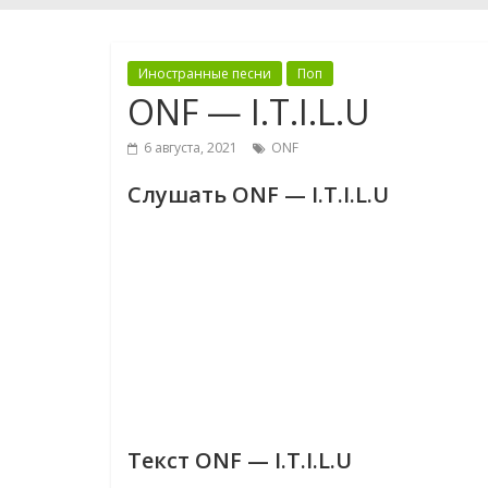
Иностранные песни
Поп
ONF — I.T.I.L.U
6 августа, 2021
ONF
Слушать ONF — I.T.I.L.U
Текст ONF — I.T.I.L.U