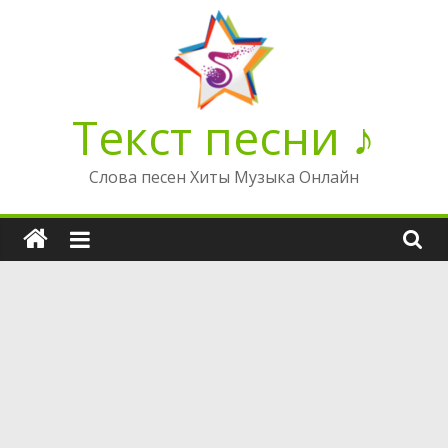
Перейти
к
содержимому
Текст песни ♪
Слова песен Хиты Музыка Онлайн