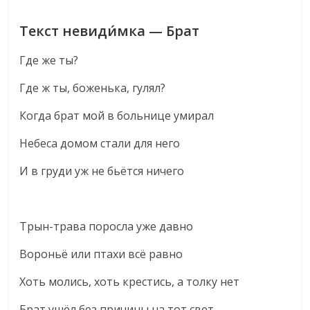
Текст невиди́мка — Брат
Где же ты?
Где ж ты, боженька, гулял?
Когда брат мой в больнице умирал
Небеса домом стали для него
И в груди уж не бьётся ничего
Трын-трава поросла уже давно
Вороньё или птахи всё равно
Хоть молись, хоть крестись, а толку нет
Брат ушёл без причины на тот свет.