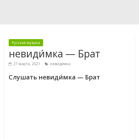
Русская музыка
невиди́мка — Брат
27 марта, 2021
невиди́мка
Слушать невиди́мка — Брат