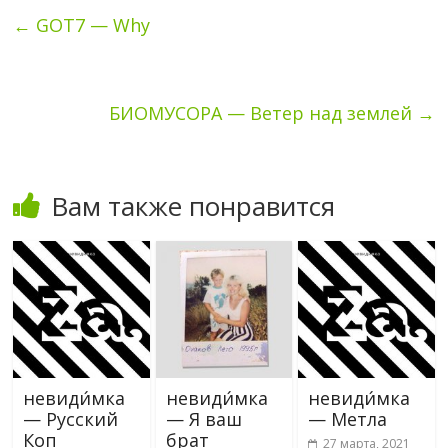
←
GOT7 — Why
БИОМУСОРА — Ветер над землей
→
Вам также понравится
невиди́мка
невиди́мка
невиди́мка
— Русский
— Я ваш
— Метла
Коп
брат
27 марта, 2021