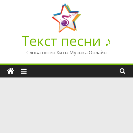
Перейти
к
содержимому
Текст песни ♪
Слова песен Хиты Музыка Онлайн