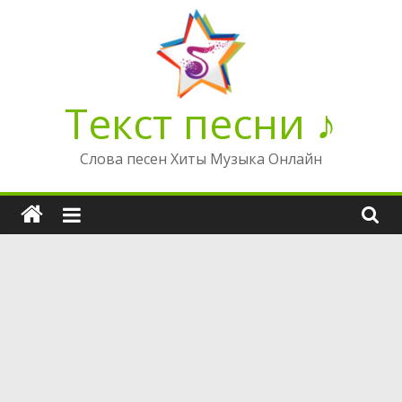
Перейти
к
содержимому
Текст песни ♪
Слова песен Хиты Музыка Онлайн