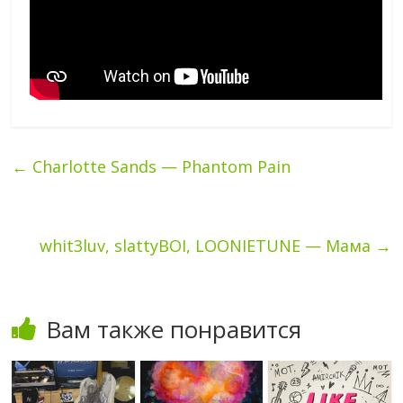
←
Charlotte Sands — Phantom Pain
whit3luv, slattyBOI, LOONIETUNE — Мама
→
Вам также понравится