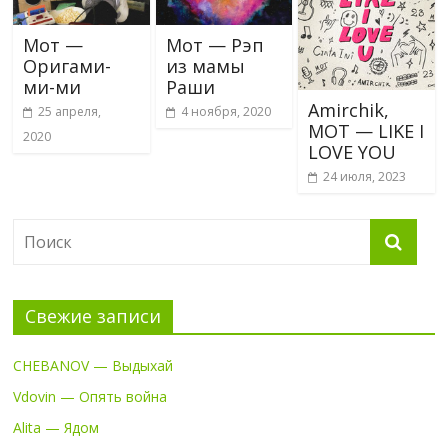
Мот —
Мот — Рэп
Оригами-
из мамы
ми-ми
Раши
Amirchik,
25 апреля,
4 ноября, 2020
MOT — LIKE I
2020
LOVE YOU
24 июля, 2023
Свежие записи
CHEBANOV — Выдыхай
Vdovin — Опять война
Alita — Ядом