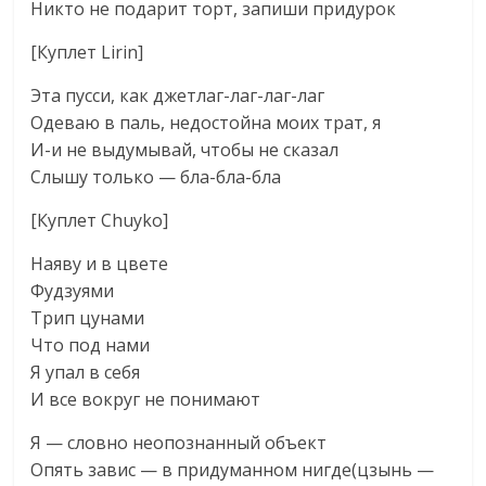
Никто не подарит торт, запиши придурок
[Куплет Lirin]
Эта пусси, как джетлаг-лаг-лаг-лаг
Одеваю в паль, недостойна моих трат, я
И-и не выдумывай, чтобы не сказал
Слышу только — бла-бла-бла
[Куплет Сhuyko]
Наяву и в цвете
Фудзуями
Трип цунами
Что под нами
Я упал в себя
И все вокруг не понимают
Я — словно неопознанный объект
Опять завис — в придуманном нигде(цзынь —