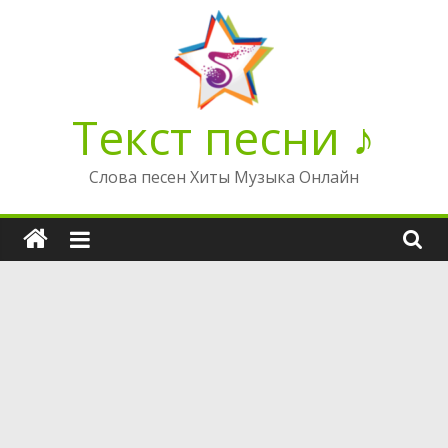
Перейти
к
содержимому
Текст песни ♪
Слова песен Хиты Музыка Онлайн