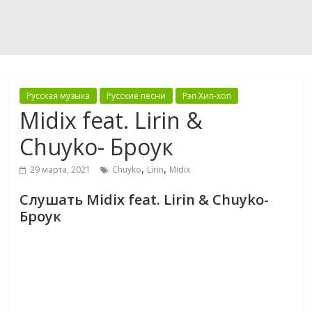
Русская музыка
Русские песни
Рэп Хип-хоп
Midix feat. Lirin &
Chuyko- Броук
,
,
29 марта, 2021
Chuyko
Lirin
Midix
Слушать Midix feat. Lirin & Chuyko-
Броук