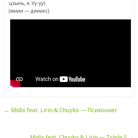
цзынь, я. Уу-уу)
(миии — дииикс)
←
Midix feat. Lirin & Chuyko — Психонавт
Midix feat. Chuyko & Lirin — Triple S
→