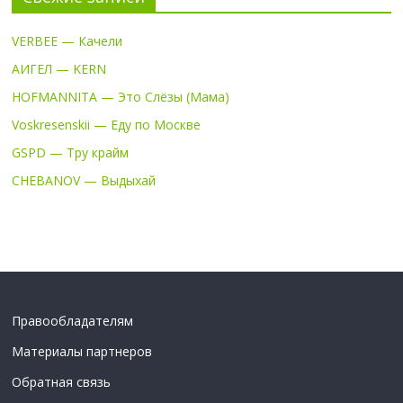
VERBEE — Качели
АИГЕЛ — KERN
HOFMANNITA — Это Слёзы (Мама)
Voskresenskii — Еду по Москве
GSPD — Тру крайм
CHEBANOV — Выдыхай
Правообладателям
Материалы партнеров
Обратная связь