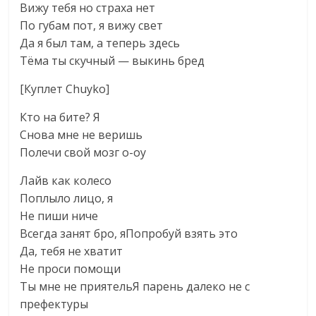
Вижу тебя но страха нет
По губам пот, я вижу свет
Да я был там, а теперь здесь
Тёма ты скучный — выкинь бред
[Куплет Сhuyko]
Кто на бите? Я
Снова мне не веришь
Полечи свой мозг о-оу
Лайв как колесо
Поплыло лицо, я
Не пиши ниче
Всегда занят бро, яПопробуй взять это
Да, тебя не хватит
Не проси помощи
Ты мне не приятельЯ парень далеко не с
префектуры