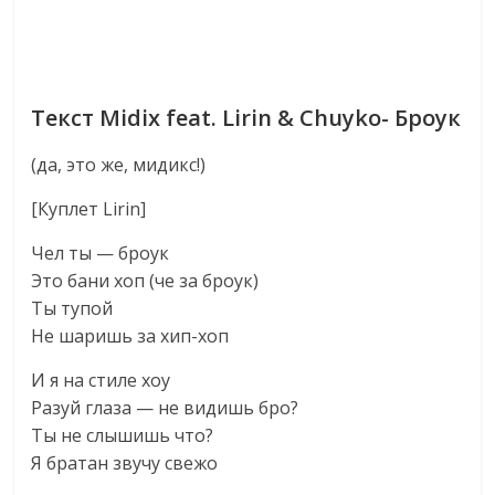
Текст Midix feat. Lirin & Chuyko- Броук
(да, это же, мидикс!)
[Куплет Lirin]
Чел ты — броук
Это бани хоп (че за броук)
Ты тупой
Не шаришь за хип-хоп
И я на стиле хоу
Разуй глаза — не видишь бро?
Ты не слышишь что?
Я братан звучу свежо