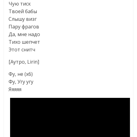
Чую тиск
Твоей бабы
Слышу визг
Пару фрагов
Да, мне надо
Тихо шепчет
Этот снитч
[Аутро, Lirin]
Фу, не (х6)
Фу, Угу угу
Яяяяя