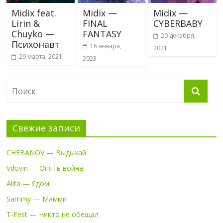
Midix feat.
Midix —
Midix —
Lirin &
FINAL
CYBERBABY
Chuyko —
FANTASY
20 декабря,
Психонавт
16 января,
2021
29 марта, 2021
2023
Свежие записи
CHEBANOV — Выдыхай
Vdovin — Опять война
Alita — Ядом
Sammy — Мамми
T-Fest — Никто не обещал