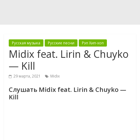
Русская музыка
Русские песни
Рэп Хип-хоп
Midix feat. Lirin & Chuyko
— Kill
29 марта, 2021
Midix
Слушать Midix feat. Lirin & Chuyko —
Kill