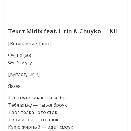
Текст Midix feat. Lirin & Chuyko — Kill
[Вступление, Lirin]
Фу, не (х6)
Фу, Угу угу
[Куплет, Lirin]
Яяяяя
Т-т-точно знаю ты не бро
Тебя вижу — ты же броук
Твоя телка - это сток
Твои игры — это шок
Курю жирный — идет смоук