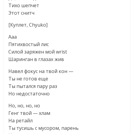
Тихо шепчет
Этот снитч
[Куплет, Chyuko]
Ааа
Пятихвостый лис
Силой заряжен мой wrist
Шаринган в глазах жив
Навел фокус на твой кон —
Ты не готов еще
Ты пытался пару раз
Но недостаточно
Но, но, но, но
Генг твой — хлам
На ретайл
Ты тусишь с мусором, парень