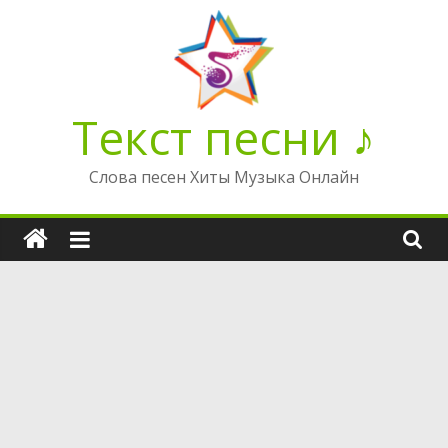
Перейти
к
содержимому
Текст песни ♪
Слова песен Хиты Музыка Онлайн