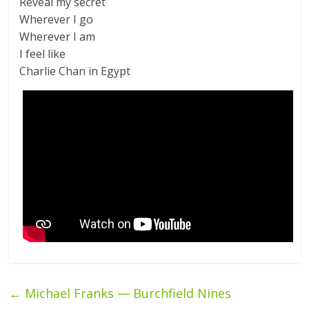
Reveal my secret
Wherever I go
Wherever I am
I feel like
Charlie Chan in Egypt
←
Michael Franks — Burchfield Nines