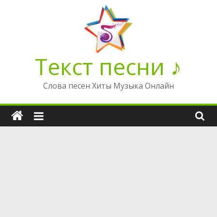
Перейти
к
содержимому
Текст песни ♪
Слова песен Хиты Музыка Онлайн