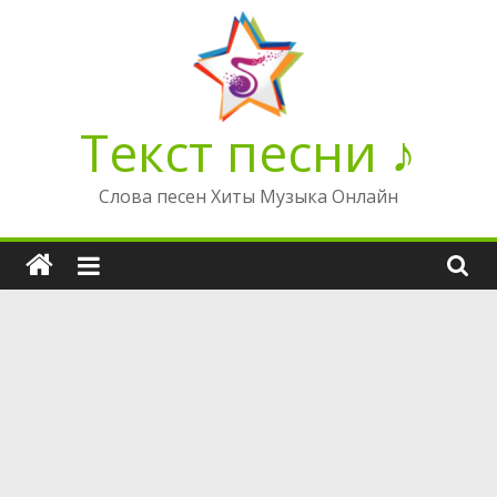
Перейти
к
содержимому
Текст песни ♪
Слова песен Хиты Музыка Онлайн