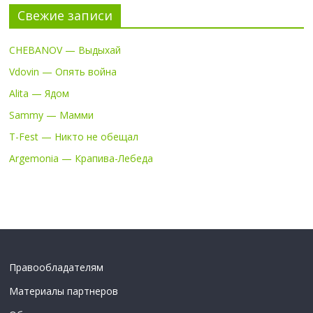
Свежие записи
CHEBANOV — Выдыхай
Vdovin — Опять война
Alita — Ядом
Sammy — Мамми
T-Fest — Никто не обещал
Argemonia — Крапива-Лебеда
Правообладателям
Материалы партнеров