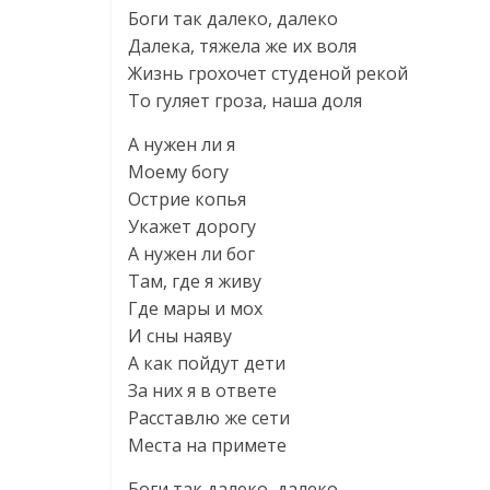
Боги так далеко, далеко
Далека, тяжела же их воля
Жизнь грохочет студеной рекой
То гуляет гроза, наша доля
А нужен ли я
Моему богу
Острие копья
Укажет дорогу
А нужен ли бог
Там, где я живу
Где мары и мох
И сны наяву
А как пойдут дети
За них я в ответе
Расставлю же сети
Места на примете
Боги так далеко, далеко