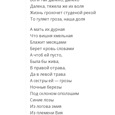
Далека, тяжела же их воля
Жизнь грохочет студеной рекой
То гуляет гроза, наша доля
А мать их дурная
Что вишня хмельная
Блажит месяцами
Берет кровь словами
А чтоб ей пусто,
Была бы жива,
В правой отрава,
Да в левой трава
А сестры ей — грозы
Ночные березы
Под склоном оползшим
Синие лозы
Из логова змия
Из племени Вия