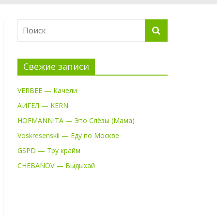
Свежие записи
VERBEE — Качели
АИГЕЛ — KERN
HOFMANNITA — Это Слёзы (Мама)
Voskresenskii — Еду по Москве
GSPD — Тру крайм
CHEBANOV — Выдыхай