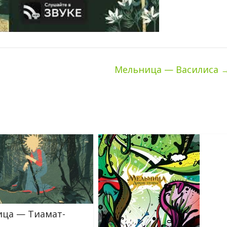
Мельница — Василиса
ца — Тиамат-