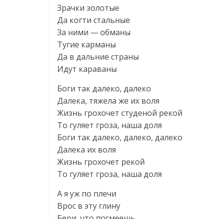
Зрачки золотые
Да когти стальные
За ними — обманы
Тугие карманы
Да в дальние страны
Идут караваны
Боги так далеко, далеко
Далека, тяжела же их воля
Жизнь грохочет студеной рекой
То гуляет гроза, наша доля
Боги так далеко, далеко, далеко
Далека их воля
Жизнь грохочет рекой
То гуляет гроза, наша доля
А я уж по плечи
Врос в эту глину
Бери, что посмеешь,