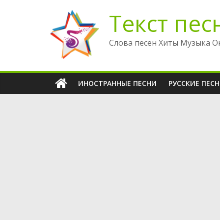
Перейти
Текст пес
к
содержимому
Слова песен Хиты Музыка О
ИНОСТРАННЫЕ ПЕСНИ
РУССКИЕ ПЕС