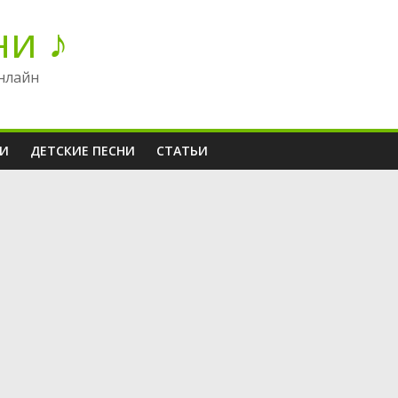
ни ♪
нлайн
НИ
ДЕТСКИЕ ПЕСНИ
СТАТЬИ