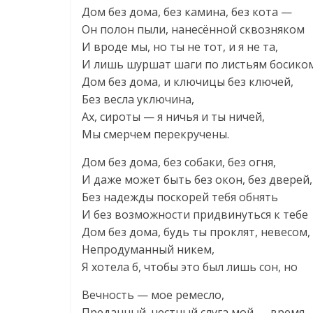
Дом без дома, без камина, без кота —
Он полон пыли, нанесённой сквозняком
И вроде мы, но ты не тот, и я не та,
И лишь шуршат шаги по листьям босико
Дом без дома, и ключицы без ключей,
Без весла уключина,
Ах, сироты — я ничья и ты ничей,
Мы смерчем перекручены.
Дом без дома, без собаки, без огня,
И даже может быть без окон, без дверей,
Без надежды поскорей тебя обнять
И без возможности придвинуться к тебе
Дом без дома, будь ты проклят, невесом,
Непродуманный никем,
Я хотела б, чтобы это был лишь сон, но
Вечность — мое ремесло,
Преданный, честный слуга мой — время,