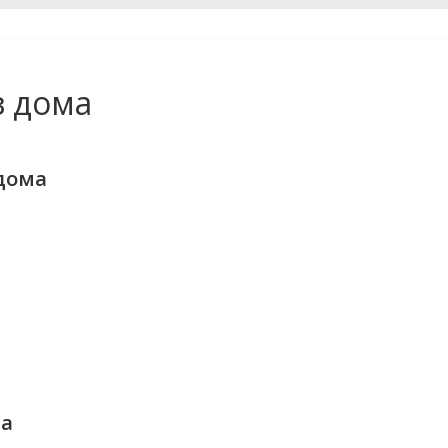
з дома
дома
ма