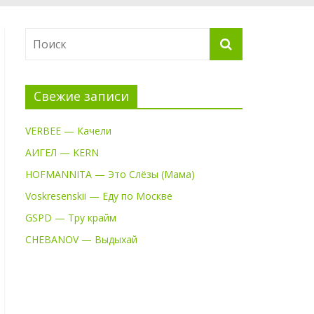
Свежие записи
VERBEE — Качели
АИГЕЛ — KERN
HOFMANNITA — Это Слёзы (Мама)
Voskresenskii — Еду по Москве
GSPD — Тру крайм
CHEBANOV — Выдыхай