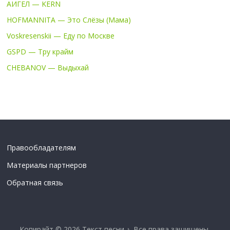
АИГЕЛ — KERN
HOFMANNITA — Это Слёзы (Мама)
Voskresenskii — Еду по Москве
GSPD — Тру крайм
CHEBANOV — Выдыхай
Правообладателям
Материалы партнеров
Обратная связь
Копирайт © 2026
Текст песни ♪
. Все права защищены.