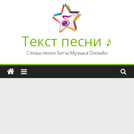
Перейти
к
содержимому
Текст песни ♪
Слова песен Хиты Музыка Онлайн