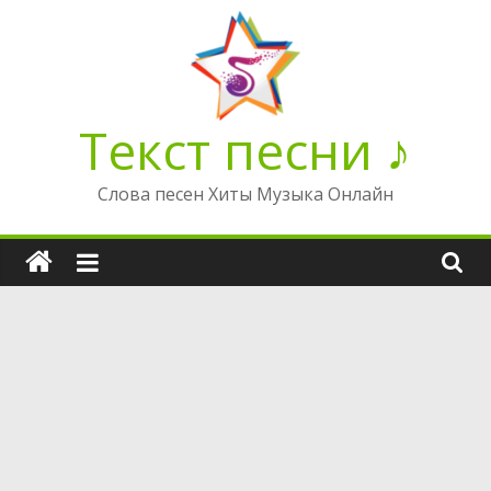
Перейти
к
содержимому
Текст песни ♪
Слова песен Хиты Музыка Онлайн