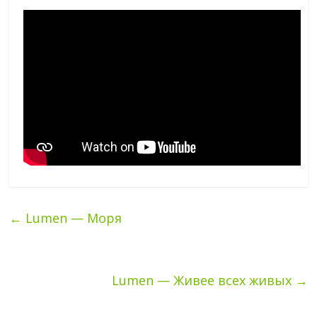
←
Lumen — Моря
Lumen — Живее всех живых
→