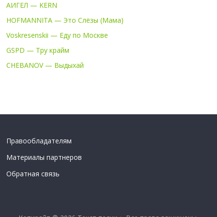
АИГЕЛ — KERN
HOFMANNITA — Это Слёзы (Мама)
Voskresenskii — Еду по Москве
GSPD — Тру крайм
CHEBANOV — Выдыхай
Правообладателям
Материалы партнеров
Обратная связь